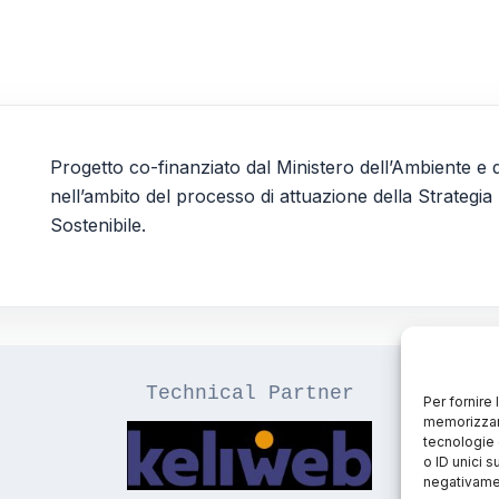
Per fornire
memorizzare
tecnologie 
o ID unici s
negativamen